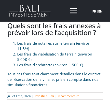
Passer
au
FR
|
EN
Toggle
contenu
Quels sont les frais annexes à
Navigati
NOS VILLAS
prévoir lors de l’acquisition ?
Les frais de notaires sur le terrain (environ
POURQUOI INVESTIR A BALI
11.5%)
Les frais de viabilisation du terrain (environ
5 000 €)
A PROPOS
Les frais d’architecte (environ 1 500 €)
Tous ces frais sont clairement détaillés dans le contrat
INVESTIR A BALI
de réservation de la villa, et pris en compte dans nos
simulations financières.
ACTUALITES
juillet 16th, 2024
|
Investir à Bali
|
0 commentaire
CONTACT