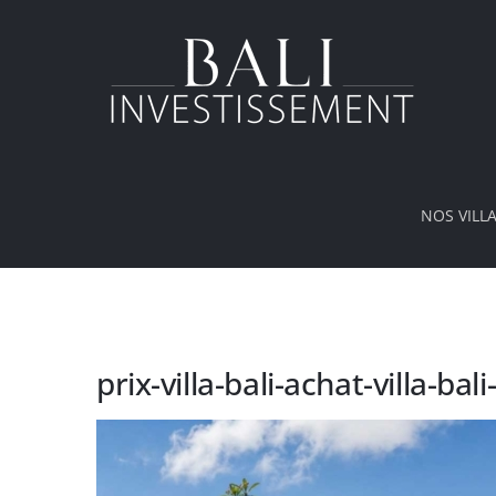
Passer
au
contenu
NOS VILL
prix-villa-bali-achat-villa-bali