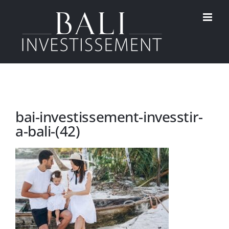
Passer
au
contenu
bai-investissement-invesstir-
a-bali-(42)