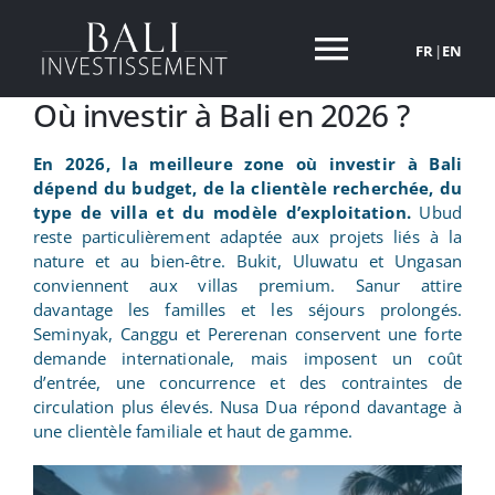
Passer
au
FR
|
EN
Toggle
contenu
Où investir à Bali en 2026 ?
Navigati
NOS VILLAS
En 2026, la meilleure zone où investir à Bali
dépend du budget, de la clientèle recherchée, du
POURQUOI INVESTIR A BALI
type de villa et du modèle d’exploitation.
Ubud
reste particulièrement adaptée aux projets liés à la
nature et au bien-être. Bukit, Uluwatu et Ungasan
A PROPOS
conviennent aux villas premium. Sanur attire
davantage les familles et les séjours prolongés.
Seminyak, Canggu et Pererenan conservent une forte
INVESTIR A BALI
demande internationale, mais imposent un coût
d’entrée, une concurrence et des contraintes de
circulation plus élevés. Nusa Dua répond davantage à
ACTUALITES
une clientèle familiale et haut de gamme.
CONTACT