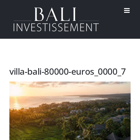
Passer
au
contenu
villa-bali-80000-euros_0000_7