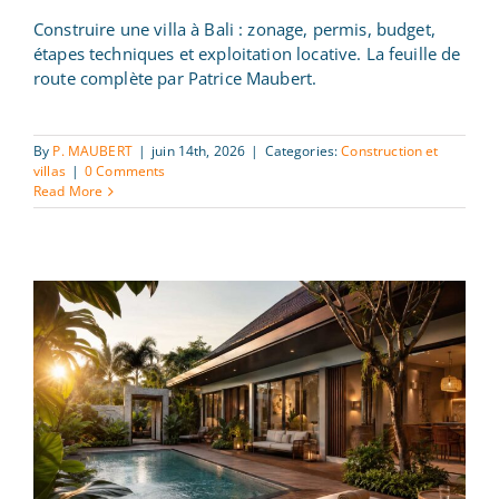
Comment faire construire une villa à
Construire une villa à Bali : zonage, permis, budget,
Bali : étapes, budget et
étapes techniques et exploitation locative. La feuille de
accompagnement
route complète par Patrice Maubert.
By
P. MAUBERT
|
juin 14th, 2026
|
Categories:
Construction et
villas
|
0 Comments
Read More