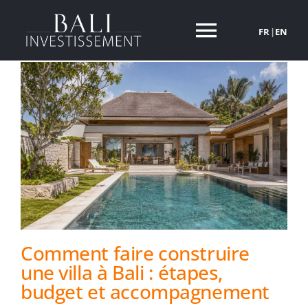
Passer
au
FR
|
EN
Toggle
contenu
Navigati
NOS VILLAS
POURQUOI INVESTIR A BALI
A PROPOS
INVESTIR A BALI
Comment faire construire
ACTUALITES
une villa à Bali : étapes,
budget et accompagnement
CONTACT