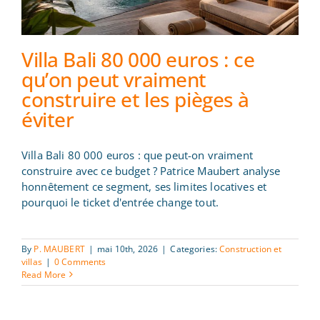
Villa Bali 80 000 euros : ce
qu’on peut vraiment
construire et les pièges à
éviter
Villa Bali 80 000 euros : ce qu’on
peut vraiment construire et les
pièges à éviter
Villa Bali 80 000 euros : que peut-on vraiment
construire avec ce budget ? Patrice Maubert analyse
honnêtement ce segment, ses limites locatives et
pourquoi le ticket d'entrée change tout.
By
P. MAUBERT
|
mai 10th, 2026
|
Categories:
Construction et
villas
|
0 Comments
Read More