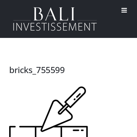
Passer
au
contenu
bricks_755599