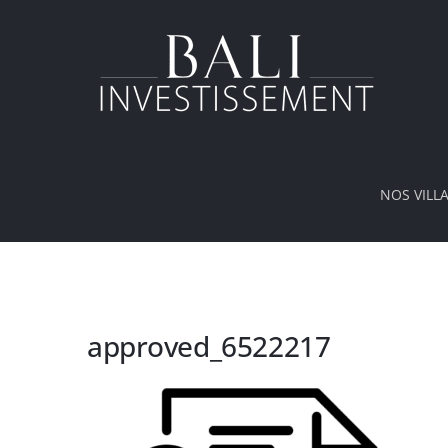
Passer
au
contenu
NOS VILL
approved_6522217