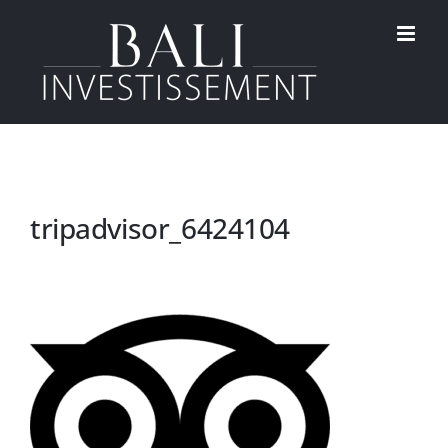
Passer
au
contenu
tripadvisor_6424104