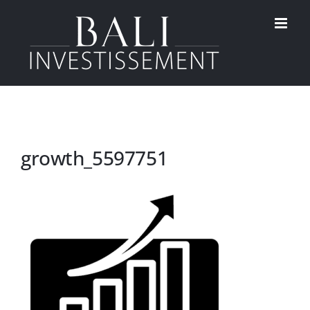
Passer
au
contenu
growth_5597751