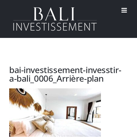
Passer
au
contenu
bai-investissement-invesstir-
a-bali_0006_Arrière-plan