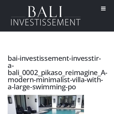
Passer
au
contenu
bai-investissement-invesstir-
a-
bali_0002_pikaso_reimagine_A-
modern-minimalist-villa-with-
a-large-swimming-po