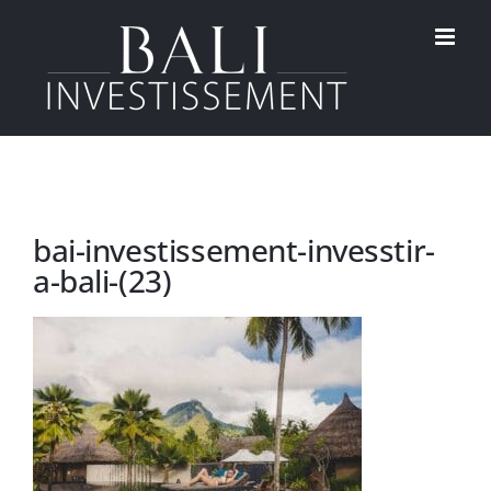
Passer
au
contenu
bai-investissement-invesstir-
a-bali-(23)