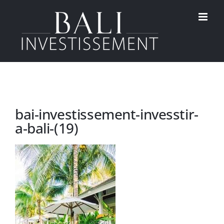
Passer
au
contenu
bai-investissement-invesstir-
a-bali-(19)