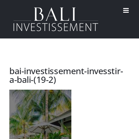
Passer
au
contenu
bai-investissement-invesstir-
a-bali-(19-2)