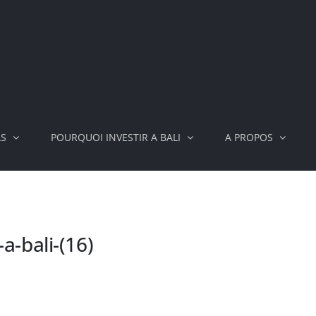
AS
POURQUOI INVESTIR A BALI
A PROPOS
a-bali-(16)