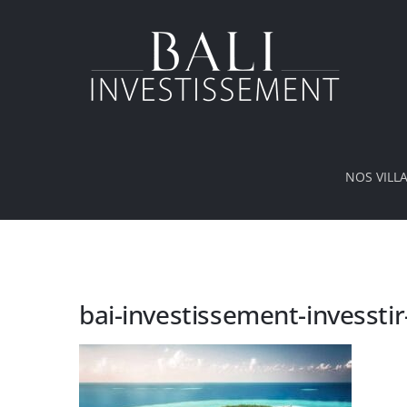
Passer
au
contenu
NOS VILL
bai-investissement-invesstir-