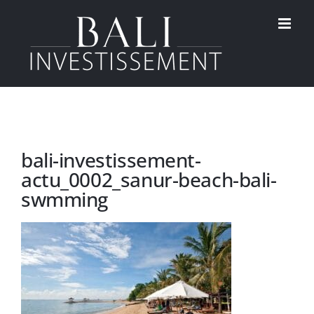
Passer
au
contenu
bali-investissement-
actu_0002_sanur-beach-bali-
swmming