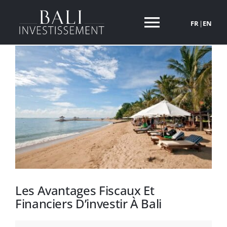
Passer
au
FR
|
EN
Toggle
contenu
Navigati
NOS VILLAS
POURQUOI INVESTIR A BALI
A PROPOS
INVESTIR A BALI
Les Avantages Fiscaux Et
ACTUALITES
Financiers D’investir À Bali
CONTACT