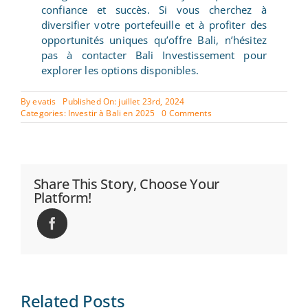
confiance et succès. Si vous cherchez à
diversifier votre portefeuille et à profiter des
opportunités uniques qu’offre Bali, n’hésitez
pas à contacter Bali Investissement pour
explorer les options disponibles.
By
evatis
Published On: juillet 23rd, 2024
on
Categories:
Investir à Bali en 2025
0 Comments
Les
avantages
fiscaux
et
financiers
Share This Story, Choose Your
d’investir
Platform!
à
Bali
Related Posts