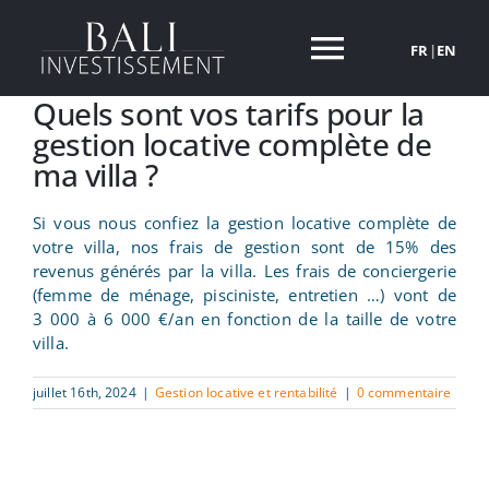
Passer
au
FR
|
EN
Toggle
contenu
Quels sont vos tarifs pour la
Navigati
NOS VILLAS
gestion locative complète de
ma villa ?
POURQUOI INVESTIR A BALI
Si vous nous confiez la gestion locative complète de
votre villa, nos frais de gestion sont de 15% des
A PROPOS
revenus générés par la villa. Les frais de conciergerie
(femme de ménage, pisciniste, entretien …) vont de
3 000 à 6 000 €/an en fonction de la taille de votre
INVESTIR A BALI
villa.
juillet 16th, 2024
|
Gestion locative et rentabilité
|
0 commentaire
ACTUALITES
CONTACT