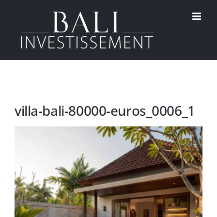
Passer
au
contenu
villa-bali-80000-euros_0006_1