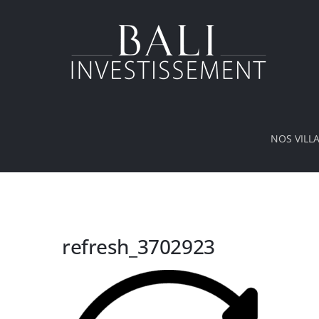
Passer
au
contenu
NOS VILL
refresh_3702923