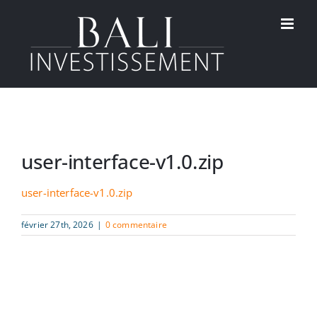
Passer
au
contenu
user-interface-v1.0.zip
user-interface-v1.0.zip
février 27th, 2026
|
0 commentaire